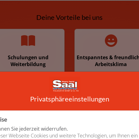
Deine Vorteile bei uns
Schulungen und
Entspanntes & freundlic
Weiterbildung
Arbeitsklima
Privatsphäre­einstellungen
Teamevents
Entwicklungsmöglichkei
ise
im Unternehmen
en Sie jederzeit widerrufen.
ser Webseite Cookies und weitere Technologien, um Ihnen ein