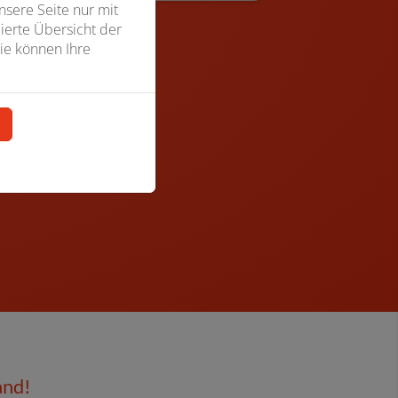
sere Seite nur mit
ierte Übersicht der
ie können Ihre
n
and!