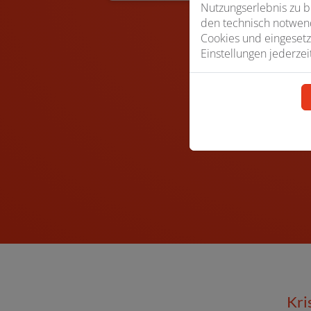
Nutzungserlebnis zu b
den technisch notwend
Cookies und eingesetz
Einstellungen jederzei
Kri