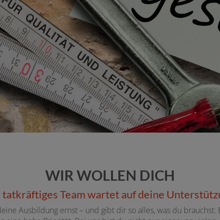
WIR WOLLEN DICH
 tatkräftiges Team wartet auf deine Unterstüt
e Ausbildung ernst – und gibt dir so alles, was du brauchst: E