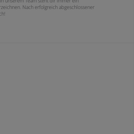
n. In unserem Team steht dir immer ein
verzeichnen. Nach erfolgreich abgeschlossener
ch!