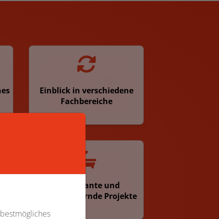
hes
Einblick in verschiedene
Fachbereiche
ten
Interessante und
herausfordernde Projekte
 bestmögliches