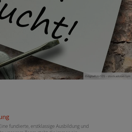
©digitalfoto105 - stock.adobe.com
zung
ine fundierte, erstklassige Ausbildung und